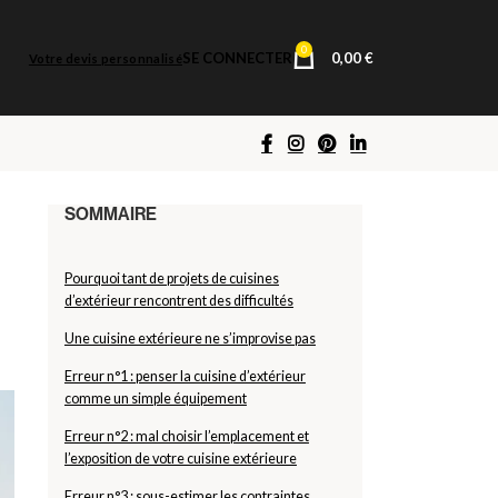
0
SE CONNECTER
0,00
€
Votre devis personnalisé
Pourquoi tant de projets de cuisines
d’extérieur rencontrent des difficultés
Une cuisine extérieure ne s’improvise pas
Erreur n°1 : penser la cuisine d’extérieur
comme un simple équipement
Erreur n°2 : mal choisir l’emplacement et
l’exposition de votre cuisine extérieure
Erreur n°3 : sous-estimer les contraintes