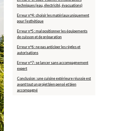
techniques (eau, électricité, évacuations)
Erreur n°4 : choisir les matériaux uniquement
pour l’esthétique
Erreur n°5 : mal positionner les équipements
de cuisson et de préparation
Erreur n°6 : ne pas anticiper les règles et
autorisations
Erreur n°7 : se lancer sans accompagnement
expert
Conclusion : une cuisine extérieure réussie est
avant tout un projet bien pensé et bien
accompagné