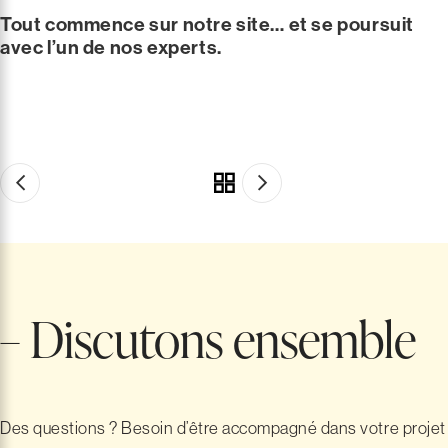
Tout commence sur notre site… et se poursuit
avec l’un de nos experts.
CUISINE EXTÉRIEURE COMPLÈTE
Envie de découvrir nos
CUISINE EXTÉRIEURE SUR MESURE
Ou de créer votre
modèles
cuisine sur mesure
– Discutons ensemble
Des questions ? Besoin d’être accompagné dans votre projet