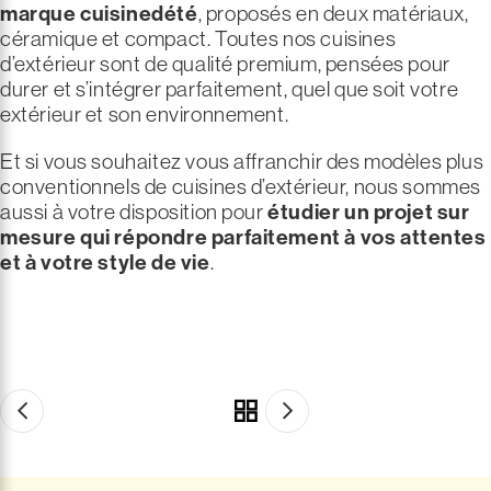
marque cuisinedété
, proposés en deux matériaux,
céramique et compact. Toutes nos cuisines
d’extérieur sont de qualité premium, pensées pour
durer et s’intégrer parfaitement, quel que soit votre
extérieur et son environnement.
Et si vous souhaitez vous affranchir des modèles plus
conventionnels de cuisines d’extérieur, nous sommes
aussi à votre disposition pour
étudier un projet sur
mesure qui répondre parfaitement à vos attentes
et à votre style de vie
.
CUISINE EXTÉRIEURE COMPLÈTE
Envie de découvrir nos
CUISINE EXTÉRIEURE SUR MESURE
Ou de créer votre
modèles
cuisine sur mesure