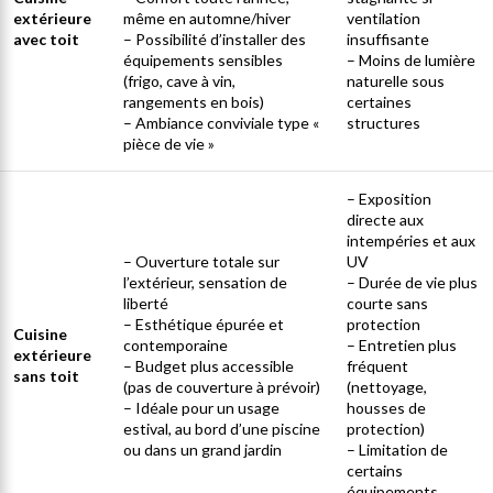
extérieure
même en automne/hiver
ventilation
avec toit
– Possibilité d’installer des
insuffisante
équipements sensibles
– Moins de lumière
(frigo, cave à vin,
naturelle sous
rangements en bois)
certaines
– Ambiance conviviale type «
structures
pièce de vie »
– Exposition
directe aux
intempéries et aux
– Ouverture totale sur
UV
l’extérieur, sensation de
– Durée de vie plus
liberté
courte sans
– Esthétique épurée et
protection
Cuisine
contemporaine
– Entretien plus
extérieure
– Budget plus accessible
fréquent
sans toit
(pas de couverture à prévoir)
(nettoyage,
– Idéale pour un usage
housses de
estival, au bord d’une piscine
protection)
ou dans un grand jardin
– Limitation de
certains
équipements