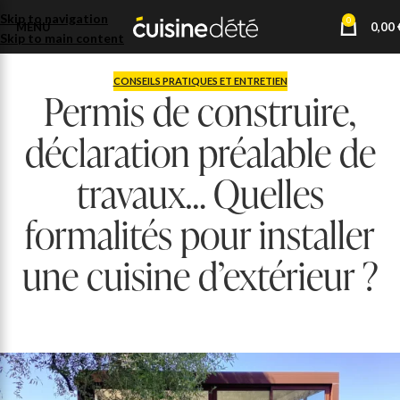
Skip to navigation
0
MENU
0,00
Skip to main content
CONSEILS PRATIQUES ET ENTRETIEN
Permis de construire,
déclaration préalable de
travaux… Quelles
formalités pour installer
une cuisine d’extérieur ?