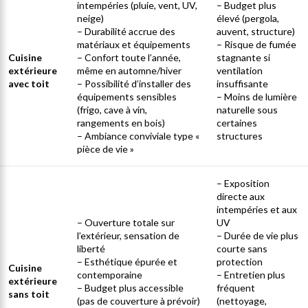
intempéries (pluie, vent, UV,
– Budget plus
neige)
élevé (pergola,
– Durabilité accrue des
auvent, structure)
matériaux et équipements
– Risque de fumée
Cuisine
– Confort toute l’année,
stagnante si
extérieure
même en automne/hiver
ventilation
avec toit
– Possibilité d’installer des
insuffisante
équipements sensibles
– Moins de lumière
(frigo, cave à vin,
naturelle sous
rangements en bois)
certaines
– Ambiance conviviale type «
structures
pièce de vie »
– Exposition
directe aux
intempéries et aux
– Ouverture totale sur
UV
l’extérieur, sensation de
– Durée de vie plus
liberté
courte sans
– Esthétique épurée et
protection
Cuisine
contemporaine
– Entretien plus
extérieure
– Budget plus accessible
fréquent
sans toit
(pas de couverture à prévoir)
(nettoyage,