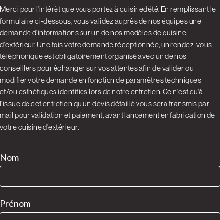
Merci pour l'intérêt que vous portez à cuisinedété. En remplissant le
formulaire ci-dessous, vous validez auprès de nos équipes une
demande d'informations sur un de nos modèles de cuisine
d'extérieur. Une fois votre demande réceptionnée, un rendez-vous
téléphonique est obligatoirement organisé avec un de nos
conseillers pour échanger sur vos attentes afin de valider ou
modifier votre demande en fonction de paramètres techniques
et/ou esthétiques identifiés lors de notre entretien. Ce n'est qu'à
l'issue de cet entretien qu'un devis détaillé vous sera transmis par
mail pour validation et paiement, avant lancement en fabrication de
votre cuisine d'extérieur.
Arbousier
Nom
céramique
Prénom