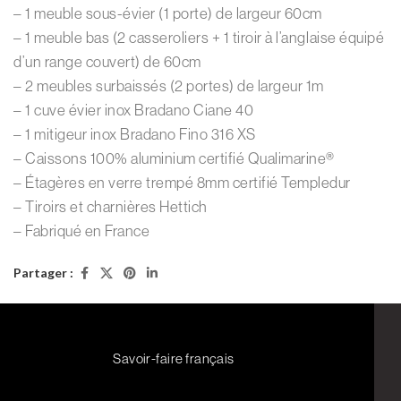
– 1 meuble sous-évier (1 porte) de largeur 60cm
– 1 meuble bas (2 casseroliers + 1 tiroir à l’anglaise équipé
d’un range couvert) de 60cm
– 2 meubles surbaissés (2 portes) de largeur 1m
– 1 cuve évier inox Bradano Ciane 40
– 1 mitigeur inox Bradano Fino 316 XS
– Caissons 100% aluminium certifié Qualimarine®
– Étagères en verre trempé 8mm certifié Templedur
– Tiroirs et charnières Hettich
– Fabriqué en France
Partager :
Savoir-faire français