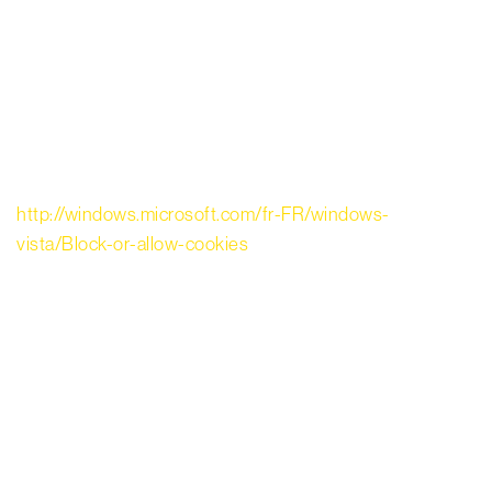
Cliquez sur Outils dans la partie supérieure de la fenêtre
du navigateur et sélectionnez Options Internet.
Dans la fenêtre des options, cliquez sur l’onglet
Confidentialité.
Pour désactiver les cookies, placez le curseur tout en
haut afin de bloquer tous les cookies.
Pour plus d’informations :
http://windows.microsoft.com/fr-FR/windows-
vista/Block-or-allow-cookies
2- Sous Firefox :
Cliquez sur Outils dans le menu du navigateur et
sélectionnez Options.
Sélectionnez le volet Vie privée.
Pour désactiver les cookies, désélectionnez la case
Accepter les cookies du Site.
Pour plus d’informations :