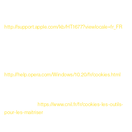
données.
Pour plus d’informations :
http://support.apple.com/kb/HT1677?viewlocale=fr_FR
5- Sous Opera :
Allez à Préférences > Avancé > Cookies
Pour plus d’informations :
http://help.opera.com/Windows/10.20/fr/cookies.html
Pour plus d’informations concernant les modalités de
configuration selon votre navigateur, veuillez consulter la
page suivante :
https://www.cnil.fr/fr/cookies-les-outils-
pour-les-maitriser
.
Pour plus d’informations sur les cookies mis en place sur