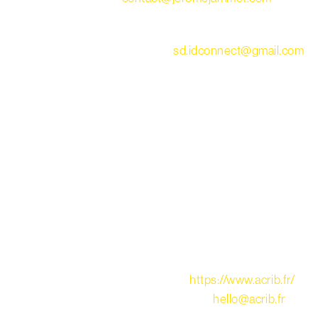
SIREN 794 810 663)
Stéphane Dubois/IDConnect –
sd.idconnect@gmail.com
(n° SIREN 797 848 058)
Design, intégration & développement : Jérôme
Jammet/JJ
Administration du site : Jérôme Jammet/JJ – Stéphane
Dubois/IDConnect
⇨
Hébergeur du site
SARL ACRIB RCS Bordeaux n°843960287, au capital
social de 25 000 €, ayant son siège social au 89 Rue de
la Porte Dijeaux, 33000 Bordeaux,
https://www.acrib.fr/
,
Téléphone : +33 (0)5 64 540 100, mail :
hello@acrib.fr