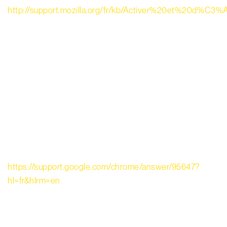
http://support.mozilla.org/fr/kb/Activer%20et%20d%C3
3- Sous Google Chrome :
Cliquez sur le menu Chrome dans la barre d’outils du
navigateur.
Sélectionnez l’option Paramètres.
Cliquez sur Afficher les paramètres avancés.
Dans la section Confidentialité, cliquez sur le bouton
Paramètres de contenu, Cookie et données de site. Vous
avez ensuite la possibilité de tous les supprimer ou de les
sélectionner un par un.
Pour plus d’informations :
https://support.google.com/chrome/answer/95647?
hl=fr&hlrm=en
4- Sous Safari :
Allez à Réglages > Safari > Effacer les cookies et les